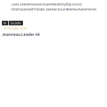
Lees online
Home
Actueel
Wedstrijd
Op motor
KiteFoilJetskiF1
Onder zeil
Aan boord
Meteo
Adverteren
All
Op motor
12 Oktober 2016
Jeanneau Leader 46