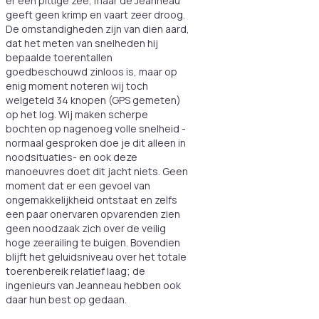
er een pittige zee, maar de Jeanneau
geeft geen krimp en vaart zeer droog.
De omstandigheden zijn van dien aard,
dat het meten van snelheden hij
bepaalde toerentallen
goedbeschouwd zinloos is, maar op
enig moment noteren wij toch
welgeteld 34 knopen (GPS gemeten)
op het log. Wij maken scherpe
bochten op nagenoeg volle snelheid -
normaal gesproken doe je dit alleen in
noodsituaties- en ook deze
manoeuvres doet dit jacht niets. Geen
moment dat er een gevoel van
ongemakkelijkheid ontstaat en zelfs
een paar onervaren opvarenden zien
geen noodzaak zich over de veilig
hoge zeerailing te buigen. Bovendien
blijft het geluidsniveau over het totale
toerenbereik relatief laag; de
ingenieurs van Jeanneau hebben ook
daar hun best op gedaan.