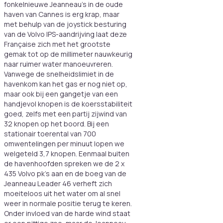
fonkelnieuwe Jeanneau’s in de oude
haven van Cannes is erg krap, maar
met behulp van de joystick besturing
van de Volvo IPS-aandrijving laat deze
Française zich met het grootste
gemak tot op de millimeter nauwkeurig
naar ruimer water manoeuvreren.
Vanwege de snelheidslimiet in de
havenkom kan het gas er nog niet op,
maar ook bij een gangetje van een
handjevol knopen is de koersstabiliteit
goed, zelfs met een partij zijwind van
32 knopen op het boord. Bij een
stationair toerental van 700
omwentelingen per minuut lopen we
welgeteld 3,7 knopen. Eenmaal buiten
de havenhoofden spreken we de 2 x
435 Volvo pk’s aan en de boeg van de
Jeanneau Leader 46 verheft zich
moeiteloos uit het water om al snel
weer in normale positie terug te keren.
Onder invloed van de harde wind staat