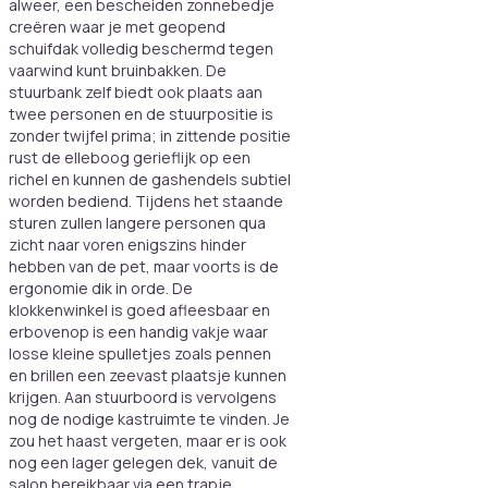
alweer, een bescheiden zonnebedje
creëren waar je met geopend
schuifdak volledig beschermd tegen
vaarwind kunt bruinbakken. De
stuurbank zelf biedt ook plaats aan
twee personen en de stuurpositie is
zonder twijfel prima; in zittende positie
rust de elleboog gerieflijk op een
richel en kunnen de gashendels subtiel
worden bediend. Tijdens het staande
sturen zullen langere personen qua
zicht naar voren enigszins hinder
hebben van de pet, maar voorts is de
ergonomie dik in orde. De
klokkenwinkel is goed afleesbaar en
erbovenop is een handig vakje waar
losse kleine spulletjes zoals pennen
en brillen een zeevast plaatsje kunnen
krijgen. Aan stuurboord is vervolgens
nog de nodige kastruimte te vinden. Je
zou het haast vergeten, maar er is ook
nog een lager gelegen dek, vanuit de
salon bereikbaar via een trapje