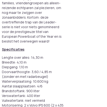
families, vriendengroepen als alleen-
reizende echtparen zal plezieren, om
nog maar te zwijgen over
zonaanbidders. Kortom: deze
overtreffende trap van de Leader-
serie is niet voor niets genomineerd
voor de prestigieuze titel van
European Powerboat of the Year en is
beslist het overwegen waard!
Specificaties
Lengte over alles: 14,30 m
Breedte: 4,10 m
Diepgang: 1,10 m
Doorvaarthoogte: 3,60 / 4,85 m
(zonder en met radarbeugel)
Waterverplaatsing: 10.600 kg
Aantal slaapplaatsen: 4/6
Brandstoftank: 900 liter
Verswatertank: 400 liter
Vuilwatertank: niet vermeld
Motorisering: 2 x Volvo IPS 600 (2 x 435